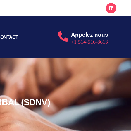
Appelez nous
ONTACT
+1 514-516-8613
BAL (SDNV)