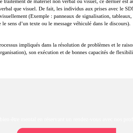
 traitement de matériel non verbal ou visuel, ce dernier est a
erbal que visuel. De fait, les individus aux prises avec le SDN
s visuellement (Exemple : panneaux de signalisation, tableaux
le sens d’un texte ou le message véhiculé dans le discours).
rocessus impliqués dans la résolution de problèmes et le rais
 organisation), son exécution et de bonnes capacités de flexibi
 bien-être mental en réservant un rendez-vous avec nos prof