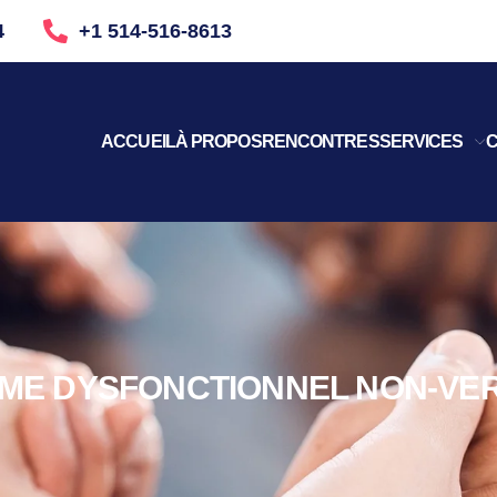
4
+1 514-516-8613
ACCUEIL
À PROPOS
RENCONTRES
SERVICES
C
ME DYSFONCTIONNEL NON-VER